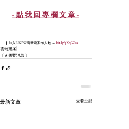
- 點 我 回 專 欄 文 章 -
▎加入LINE查看新建案懶人包 → ​
bit.ly/3XqGZra
雲端建案
〔 # 個案消息 〕
最新文章
查看全部