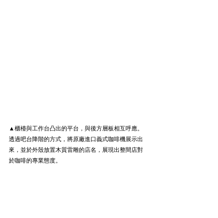
▲櫃檯與工作台凸出的平台，與後方層板相互呼應。
透過吧台降階的方式，將原廠進口義式咖啡機展示出
來，並於外殼放置木質雷雕的店名，展現出整間店對
於咖啡的專業態度。