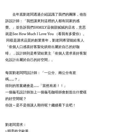
　　去年底劉老闆透過介紹認識了我們的團隊，他告
訴設計師：「我想讓來到這裡的人都有回家的感
覺。」並告訴我們SHMILY這個甜膩膩的店名，意思
就是See How Much I Love You （看我有多愛你）。
 同樣是講求品質的創業青年，劉老闆希望能給客人
「依個人口感喜好客製化烘焙出屬於自己的好咖
啡」，設計師則是希望給業主「依個人需求喜好客製
化設計出屬於自己的好空間」。
每當劉老闆問設計師：「一公分、兩公分有差
嗎……？」
得到的答案總會是……「當然有差！！」
一個龜毛設計師加上一個龜毛咖啡師會創造出什麼樣
的好空間呢？
你說～是不是很讓人期待呢？繼續看下去吧！
劉老闆需求：
1.明亮的北歐風。