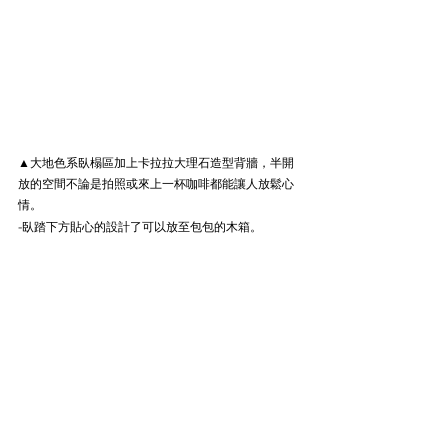
▲大地色系臥榻區加上卡拉拉大理石造型背牆，半開
放的空間不論是拍照或來上一杯咖啡都能讓人放鬆心
情。
-臥踏下方貼心的設計了可以放至包包的木箱。