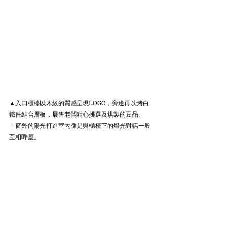
▲入口櫃檯以木紋的質感呈現LOGO，旁邊再以烤白
鐵件結合層板，展售老闆精心挑選及烘製的豆品。
－窗外的陽光打進室內像是與櫃檯下的燈光對話一般
互相呼應。