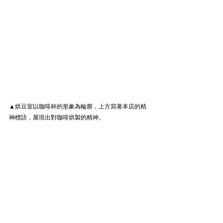
▲烘豆室以咖啡杯的形象為輪廓，上方寫著本店的精
神標語，展現出對咖啡烘製的精神。