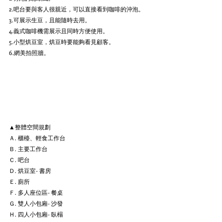
2.吧台要與客人很親近，可以直接看到咖啡的沖泡。
3.可展示生豆，且能隨時去用。
4.義式咖啡機需展示且同時方便使用。
5.小型烘豆室，烘豆時要能夠看見顧客。
6.網美拍照牆。
▲整體空間規劃
Ａ. 櫃檯、輕食工作台
Ｂ. 主要工作台
Ｃ. 吧台
Ｄ. 烘豆室- 書房
Ｅ. 廁所
Ｆ. 多人座位區- 餐桌
Ｇ. 雙人小包廂- 沙發
Ｈ. 四人小包廂- 臥榻