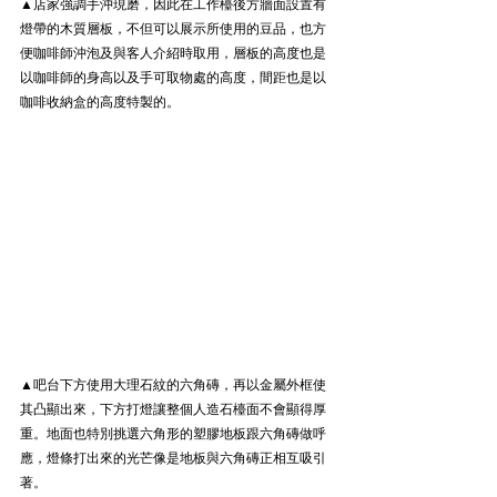
▲店家強調手沖現磨，因此在工作檯後方牆面設置有
燈帶的木質層板，不但可以展示所使用的豆品，也方
便咖啡師沖泡及與客人介紹時取用，層板的高度也是
以咖啡師的身高以及手可取物處的高度，間距也是以
咖啡收納盒的高度特製的。
▲吧台下方使用大理石紋的六角磚，再以金屬外框使
其凸顯出來，下方打燈讓整個人造石檯面不會顯得厚
重。地面也特別挑選六角形的塑膠地板跟六角磚做呼
應，燈條打出來的光芒像是地板與六角磚正相互吸引
著。