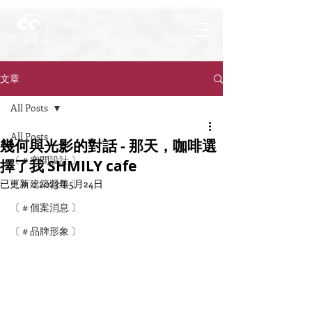
文章
All Posts
All Posts
幾何與光影的對話 - 那天，咖啡選
〔 # 空間設計 〕
擇了我 SHMILY cafe
已更新：
〔 # 建築營造 〕
2023年5月24日
〔 # 個案消息 〕
〔 # 品牌形象 〕