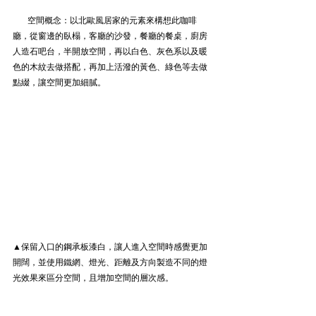
       空間概念：以北歐風居家的元素來構想此咖啡
廳，從窗邊的臥榻，客廳的沙發，餐廳的餐桌，廚房
人造石吧台，半開放空間，再以白色、灰色系以及暖
色的木紋去做搭配，再加上活潑的黃色、綠色等去做
點綴，讓空間更加細膩。
▲保留入口的鋼承板漆白，讓人進入空間時感覺更加
開闊，並使用鐵網、燈光、距離及方向製造不同的燈
光效果來區分空間，且增加空間的層次感。