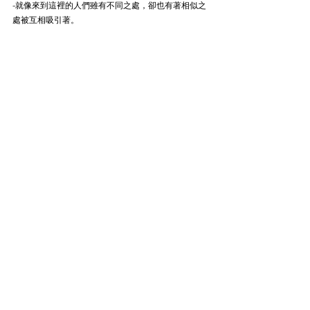
-就像來到這裡的人們雖有不同之處，卻也有著相似之
處被互相吸引著。