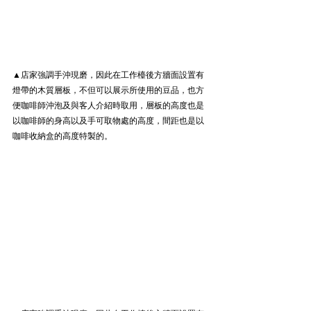
▲店家強調手沖現磨，因此在工作檯後方牆面設置有
燈帶的木質層板，不但可以展示所使用的豆品，也方
便咖啡師沖泡及與客人介紹時取用，層板的高度也是
以咖啡師的身高以及手可取物處的高度，間距也是以
咖啡收納盒的高度特製的。