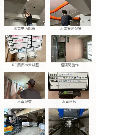
水電室內配線
水電管路配管
RF頂版28天試壓
輕隔間施作
水電配管
水電檢核