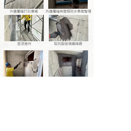
外牆層縫打石填補
外牆層縫與窗框防水素面整理
底漆施作
貼抗裂玻璃纖維網
第一道外牆層縫與窗框防水
第二道防水完成
> 回 工 程 進 度 <
> 回 雲 端 建 案 <
雲端建設