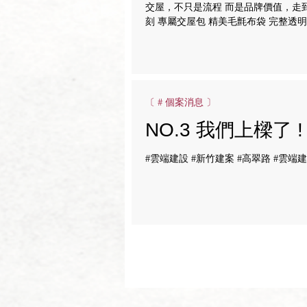
交屋，不只是流程 而是品牌價值，走
刻 專屬交屋包 精美毛氈布袋 完整透
中 從施工到交付 雲端，用同一套標準
〔 # 個案消息 〕
NO.3 我們上樑了 
建案
#雲端建設 #新竹建案 #高翠路 #雲端