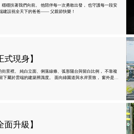
，穩穩扶著我們向前。 他陪伴每一次勇敢出發， 也守護每一段安
雲端建設祝全天下的爸爸—— 父親節快樂！
正式現身】
的街景裡。 純白立面、俐落線條、弧形陽台與留白比例， 不靠複
 留下屬於雲端的建築辨識度。 面向綠園道與水岸景致， 窗外是成
 真正好的建築， 不只在完工後被看見， 也會在時間裡慢慢被感
-520 2709
全面升級】