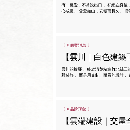
有一種愛，不常說出口， 卻總在身後
心成長。 父愛如山，安穩而長久。 
〔 # 個案消息 〕
【雲川｜白色建築
雲川的輪廓， 終於清楚站進竹北縣三
雜裝飾， 而是用克制、耐看的設計，
排綠意， 日常多了一份開闊與從容。
受。 【 雲端．雲川 】 有興趣歡迎聯繫｜03
〔 # 品牌形象 〕
【雲端建設｜交屋