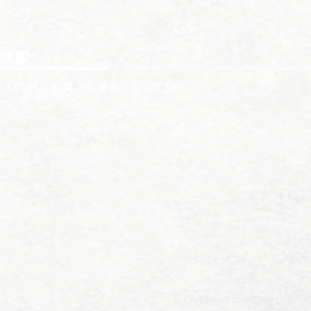
建設
: 308新竹縣寶山鄉雙豐一街8巷3號
Copyright © 2010 Cloud Construct