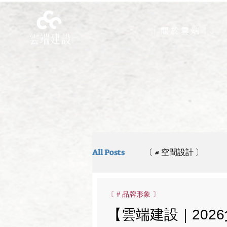
｜ 關 於 雲 端 ｜⌵
All Posts
〔 # 空間設計 〕
〔 # 品牌形象 〕
【雲端建設｜202