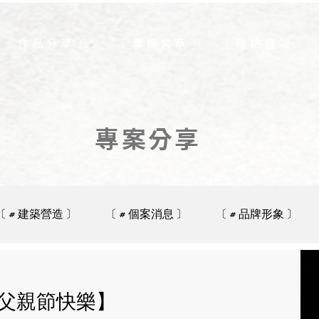
｜ 作 品 分 享 ｜ ⌵
｜ 專 欄 文 章 ｜
｜ 聯 絡 雲 端 ｜
​專案分享
〔 # 建築營造 〕
〔 # 個案消息 〕
〔 # 品牌形象 〕
6父親節快樂】