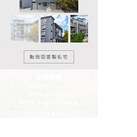
點我回客製私宅
雲端建設
服務時間 : 8 : 00 ~ 17 : 00
連絡電話 :
03 - 520 -2709
電子信箱 :
cloud09903@gmail.com
LINE
​點我專人服務
YOUTUBE
​雲端建設