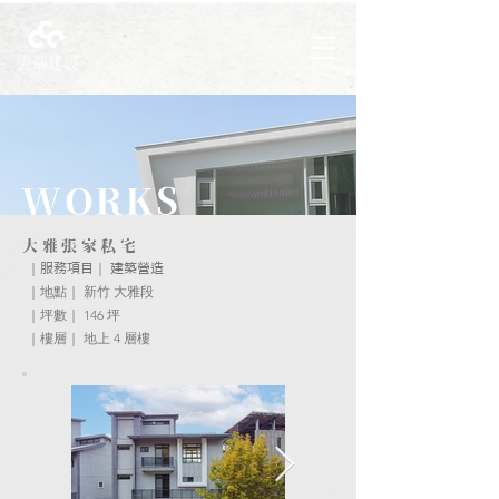
WORKS
大雅張家私宅
｜
｜
服務項目
​建築營造
｜地點｜ 新竹 大雅段
｜坪數｜ 146 坪
｜樓層｜ 地上 4 層樓