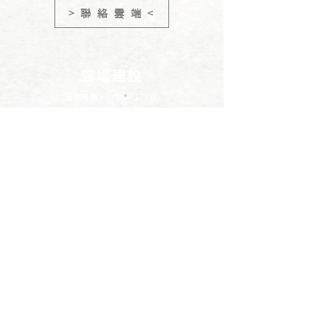
> 聯 絡 雲 端 <
通知您， 您也可以從雲端建案，來
了解我們的最新進度! 若有其他疑
問歡迎隨時來詢問。
雲端建設
服務時間 : 8 : 00 ~ 17 : 00
連絡電話 :
03 - 520 -2709
電子信箱 :
cloud09903@gmail.com
LINE
​點我專人服務
YOUTUBE
​雲端建設
地址 : 308新竹縣寶山鄉雙豐一街8巷3號