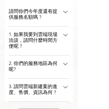
請問你們今年度還有提
供服務名額嗎 ?
感謝您的愛戴，為了提供您的未來
家最優質的監工品質， 2025年因案
1. 如果我要到雲端現場
量管制因素，接案人力已滿，暫時
洽談，請問什麼時間方
不接案，謝謝妳一路上的支持!
便呢 ?
我們營業時間為平日周一到周五
8:00 ~ 17:00，周六有部分同仁值
2. 你們的服務地區為何
班。 來洽談前，麻煩您填寫來電洽
呢?
詢，可以節省您寶貴的時間。
為了日後能夠提供即時且完善的售
後服務，我們目前服務範圍在「 大
3. 請問雲端新建案的進
新竹市區(含竹北) 」， 若您在其他
度、售價、資訊為何 ?
區域，再麻煩您來訊與我們確認，
這部分的消息可以追蹤我們的粉絲
謝謝!
專頁，若有最新消息會在第一時間