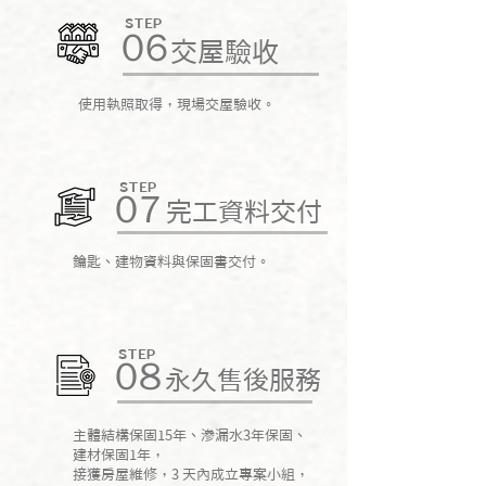
​ＳＴＥＰ
０６
交屋驗收
使用執照取得，現場交屋驗收。
​ＳＴＥＰ
０７
​完工資料交付
鑰匙、建物資料與保固書交付。
​ＳＴＥＰ
０８
永久售後服務
主體結構保固15年、滲漏水3年保固、
建材保固1年，
接獲房屋維修，3 天內成立專案小組，