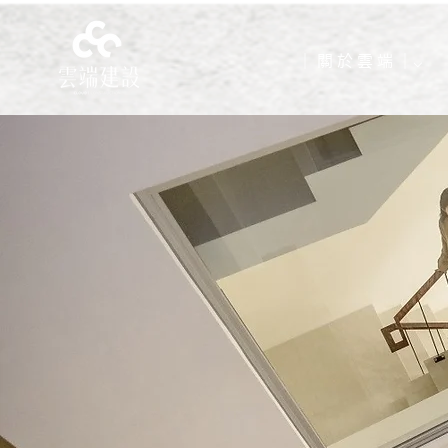
｜ 關 於 雲 端 ｜⌵