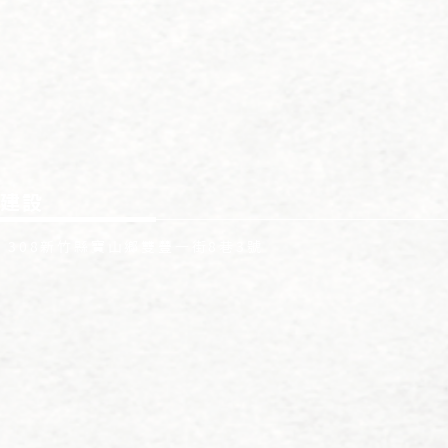
建設
: 308新竹縣寶山鄉雙豐一街8巷3號