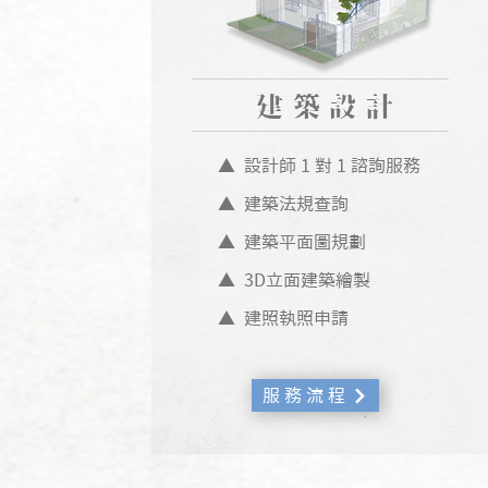
​建築設計
▲ 設計師 1 對 1 諮詢服務
▲ 建築法規查詢
▲ 建築平面圖規劃
▲ 3D立面建築繪製
▲ 建照執照申請
服 務 流 程