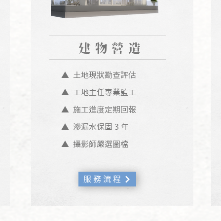
建物​營造
▲ 土地現狀勘查評估
▲ 工地主任專業監工
▲ 施工進度定期回報
▲ 滲漏水保固 3 年
▲ 攝影師嚴選圖檔
服 務 流 程