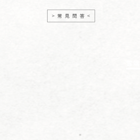
> 常 見 問 答 <
雲端
地址 