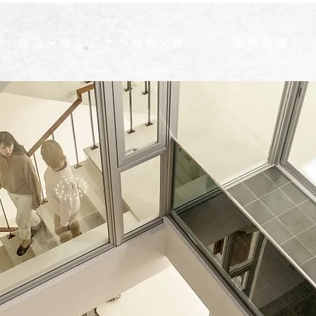
｜ 作 品 分 享 ｜ ⌵
｜ 專 欄 文 章 ｜
｜ 聯 絡 雲 端 ｜