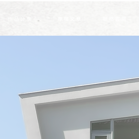
｜ 作 品 分 享 ｜ ⌵
｜ 專 欄 文 章 ｜
｜ 聯 絡 雲 端 ｜