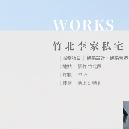
WORKS
竹北李家私宅
｜
｜
服務項目
​建築設計、建築營造
｜地點｜ 新竹 竹北段
｜坪數｜ 93 坪
｜樓層｜ 地上 6 層樓