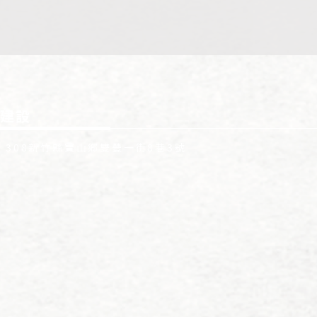
建設
: 308新竹縣寶山鄉雙豐一街8巷3號