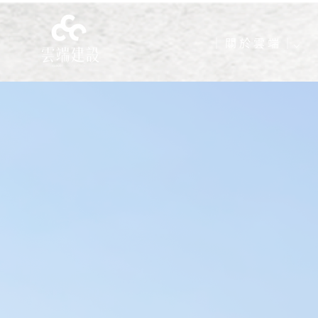
｜ 關 於 雲 端 ｜⌵