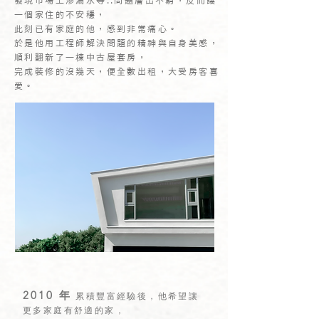
發現市場上
滲漏水等..
問題層出不窮，反而讓
一個家住的不安穩，
此刻已有家庭的他，感到非常
痛心。
於是他用工程師解決問題的精神
與自身美感，
順利翻新了一棟中古屋套房，
完成裝修的沒幾天，便全數出租，大受房客喜
愛。
2010 年
累積豐富經驗後，他希望讓
更多家庭有舒適的家，