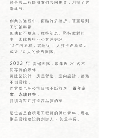
於是與工程師朋友們共同集資，創辦了雲
端建設。
創業的過程中，面臨許多挫折，甚至遇到
工班被壟斷，
但他仍不放棄，維持初衷、堅持做對的
事，
​因此
獲得不少客戶
好評，
12年的過程，雲端從 1 人打拼逐漸擴大
成
近 20 人的
​優秀
團隊。
2023 年
雲端
團隊，聚集近 20 名不
同專長的夥伴，
從建築設計、房屋營造、室內設計，都難
不倒雲端，
而雲端也朝公司目
標不斷前進 -
百年企
業
、
永續經營
，
持續為客戶打造高品質的家。
這位曾是台積電工程師的傑出青年，現在
則是雲端建設的創辦人 - 黃
董事長。