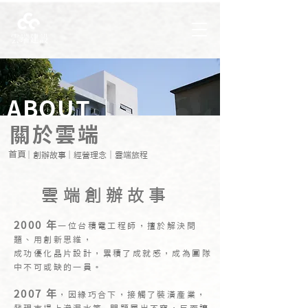
ABOUT
關於雲端
首頁
｜創辦故事
｜
經營理念
｜雲端旅程
雲端創辦故事
2000 年
一位台積電
工程師，擅於解決問
題、用創新思維，
成功優化晶片設計，累積了成就
感
，成為
團隊
中不可或缺的一員。
200
7 年
，因緣巧合下，接觸了裝潢產業，