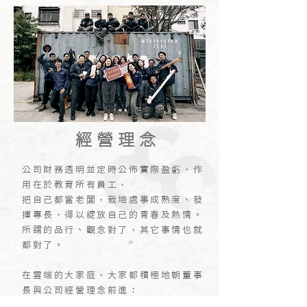
​經營理念
公司財務透明並定時公佈實際盈虧，作
用在於教育所有員工，
把自己都當老闆，栽培處事成熟度、發
揮專長，得以綻放自己的青春及熱情。
所謂的品行、觀念對了，其它事情也就
都對了。
在雲端的大家庭，大家都積極地朝董事
長與公司經營理念前進：
雲端建物以現代建築及綠建築為主，以