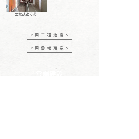
電梯軌道安裝
> 回 工 程 進 度 <
> 回 雲 端 建 案 <
雲端建設
服務時間 : 8 : 00 ~ 17 : 00
連絡電話 :
03 - 520 -2709
電子信箱 :
cloud09903@gmail.com
LINE
​點我專人服務
YOUTUBE
​雲端建設