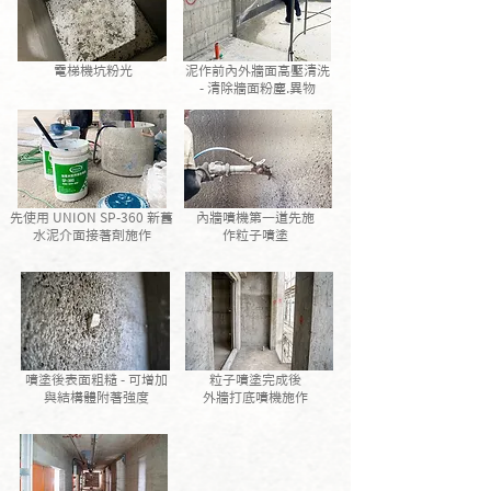
電梯機坑粉光
泥作前內外牆面高壓清洗
- 清除牆面粉塵.異物
先使用 UNION SP-360 新舊
內牆噴機第一道先施
水泥介面接著劑施作
作粒子噴塗
噴塗後表面粗糙 - 可增加
粒子噴塗完成後
與結構體附著強度
外牆打底噴機施作