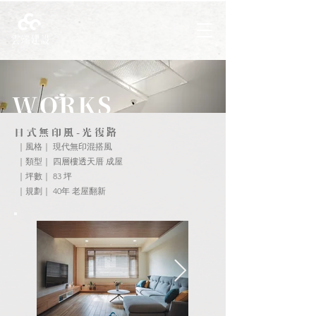
WORKS
日式無印風-光復路
｜風格｜ 現代無印混搭風
｜類型｜ 四層樓透天厝 成屋
｜坪數｜ 83 坪
｜規劃｜ 40年 老屋翻新