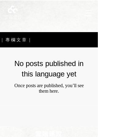
｜ 專 欄 文 章 ｜
No posts published in
this language yet
Once posts are published, you’ll see
them here.
雲端建設