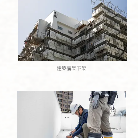
​建築鷹架下架