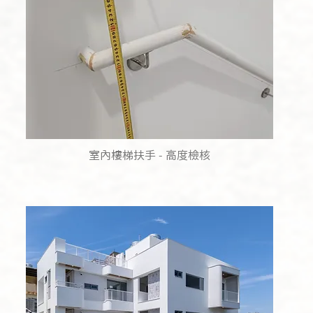
​室內樓梯扶手 - 高度檢核