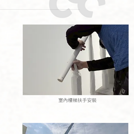
​室內樓梯扶手安裝