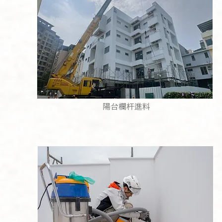
陽台欄杆進料