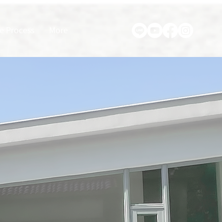
e Process
More