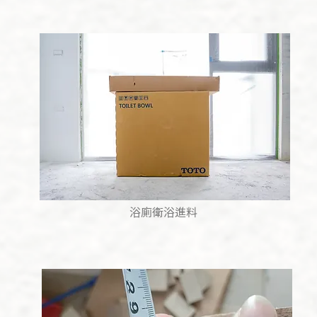
​浴廁衛浴進料