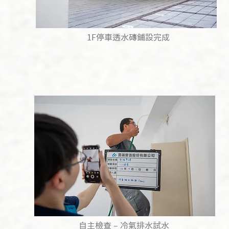
1F停車透水磚鋪設完成
自主檢查 – 冷氣排水試水