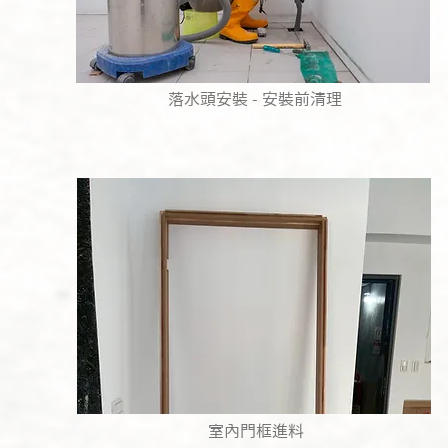
落水頭安裝 - 安裝前清理
室內門框進料