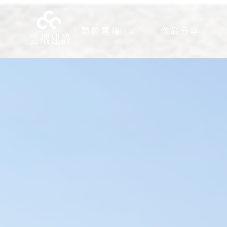
｜ 關 於 雲 端 ｜⌵
｜ 作 品 分 享 ｜ ⌵