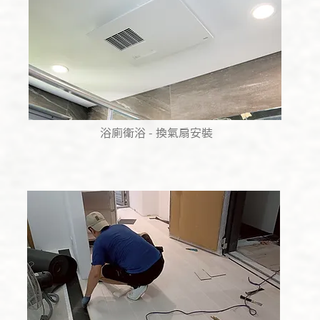
​浴廁衛浴 - 換氣扇安裝