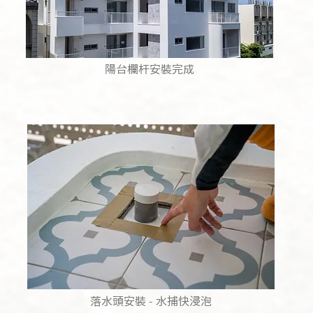
陽台欄杆安裝完成
落水頭安裝 - 水捕快浸泡