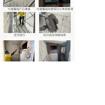
外牆層縫打石填補
外牆層縫與窗框防水素面整理
底漆施作
貼抗裂玻璃纖維網
第一道外牆層縫與窗框防水
第二道防水完成
> 回 工 程 進 度 <
> 回 雲 端 建 案 <
雲端建設