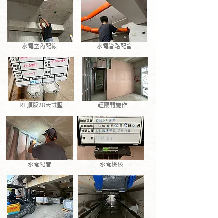
水電室內配線
水電管路配管
RF頂版28天試壓
輕隔間施作
水電配管
水電檢核