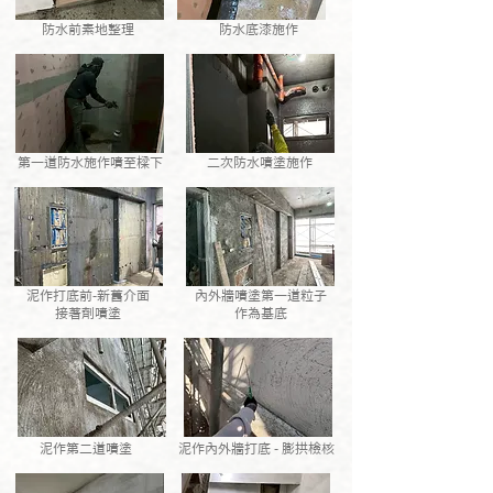
防水前素地整理
防水底漆施作
第一道防水施作噴至樑下
二次防水噴塗施作
泥作打底前-新舊介面
內外牆噴塗第一道粒子
接著劑噴塗
作為基底
泥作第二道噴塗
泥作內外牆打底 - 膨拱檢核