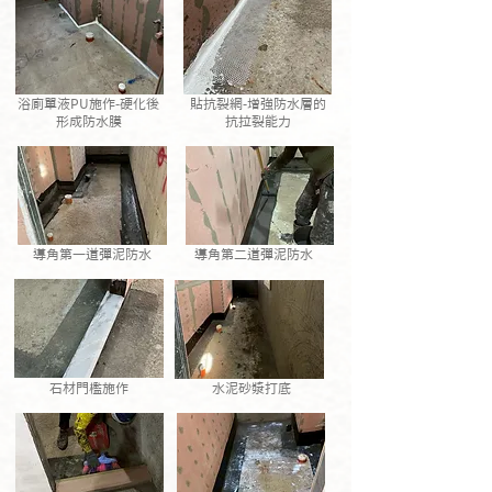
浴廁單液PU施作-硬化後
貼抗裂網-增強防水層的
形成防水膜
抗拉裂能力
導角第一道彈泥防水
導角第二道彈泥防水
石材門檻施作
水泥砂漿打底