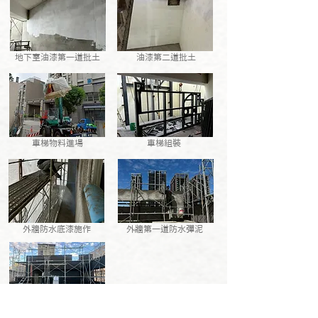
地下室油漆第一道批土
油漆第二道批土
車梯物料進場
車梯組裝
外牆防水底漆施作
外牆第一道防水彈泥
全棟外牆第二道防水彈泥完成