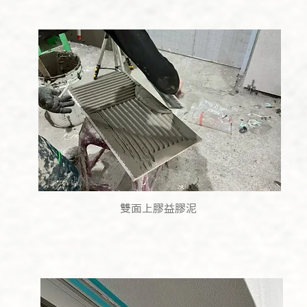
B1F頂版澆置
雙面上膠益膠泥