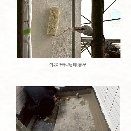
外牆塗料紋理滾塗