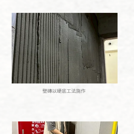
壁磚以硬底工法施作