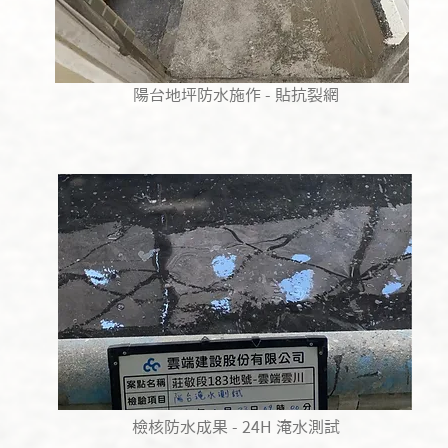
陽台地坪防水施作 - 貼抗裂網
檢核防水成果 - 24H 淹水測試