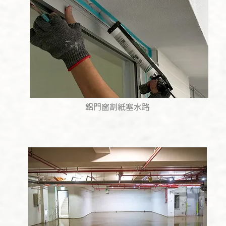
鋁門窗割紙塞水路