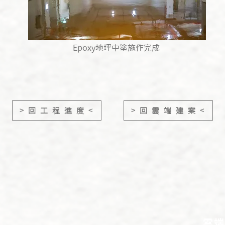
Epoxy地坪中塗施作完成
> 回 工 程 進 度 <
> 回 雲 端 建 案 <
雲端