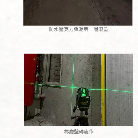
防水壓克力彈泥第一層滾塗
梯廳壁磚施作