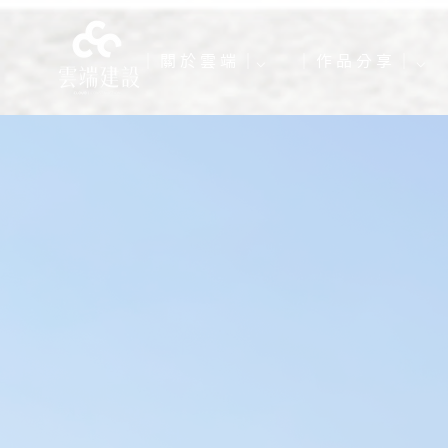
｜ 關 於 雲 端 ｜⌵
｜ 作 品 分 享 ｜ ⌵