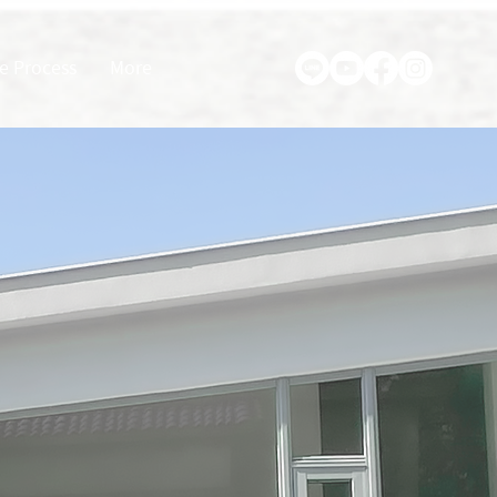
e Process
More