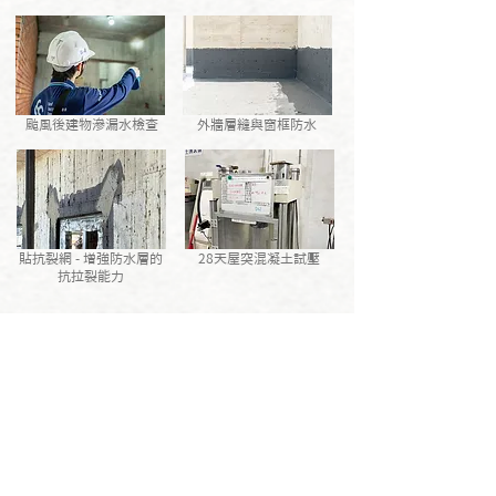
颱風後建物滲漏水檢查
外牆層縫與窗框防水
貼抗裂網 - 增強防水層的
28天屋突混凝土試壓
抗拉裂能力
> 回 工 程 進 度 <
> 回 雲 端 建 案 <