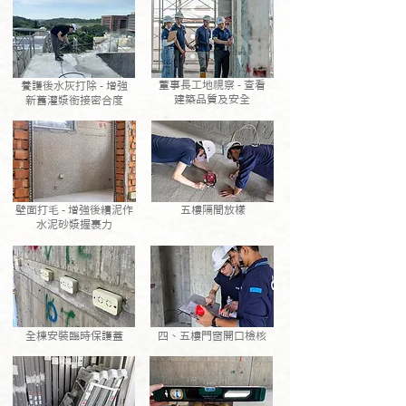
董事長工地視察 - 查看
養護後水灰打除 - 增強
建築品質及安全
新舊灌漿銜接密合度
壁面打毛 - 增強後續泥作
五樓隔間放樣
水泥砂漿握裹力
全棟安裝臨時保護蓋
四、五樓門窗開口檢核