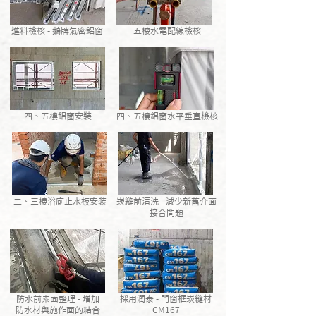
進料檢核 - 鵝牌氣密鋁窗
五樓水電配線檢核
四、五樓鋁窗安裝
四、五樓鋁窗水平垂直檢核
二、三樓浴廁止水板安裝
崁縫前清洗 - 減少新舊介面
接合問題
防水前素面整理 - 增加
採用潤泰 - 門窗框崁縫材
防水材與施作面的結合
CM167