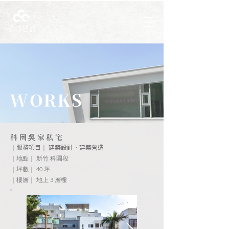
WORKS
科園
家私宅
吳
｜
｜
服務項目
​建築設計、建築營造
｜地點｜ 新竹 科園段
｜坪數｜ 40 坪
｜樓層｜ 地上 3 層樓