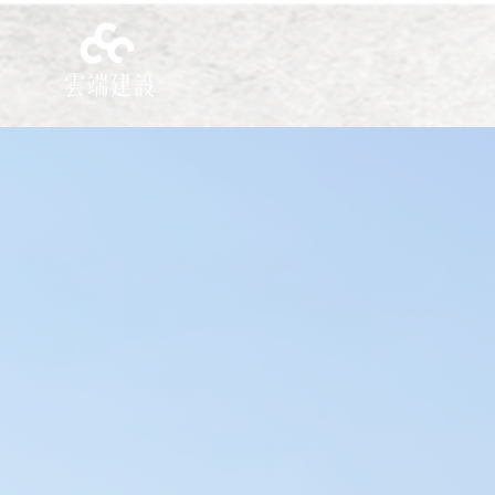
｜ 關 於 雲 端 ｜⌵
｜ 作 品 分 享 ｜ ⌵