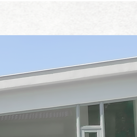
e Process
More