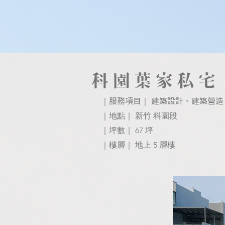
WORKS
科園葉家私宅
｜
｜
服務項目
​建築設計、建築營造
｜地點｜ 新竹 科園段
｜坪數｜ 67 坪
｜樓層｜ 地上 5 層樓