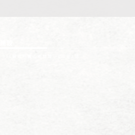
建設
: 308新竹縣寶山鄉雙豐一街8巷3號