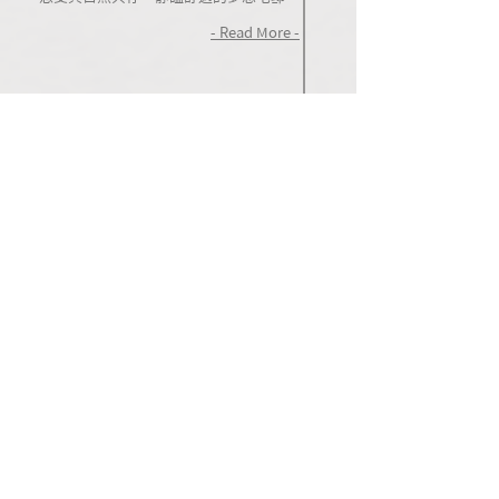
- Read More -
2023
科園葉家私宅
2024
【 雲端‧雲起
】
雲端建設首作建案，
以「雲」承載願景，以「起」開啟新篇。