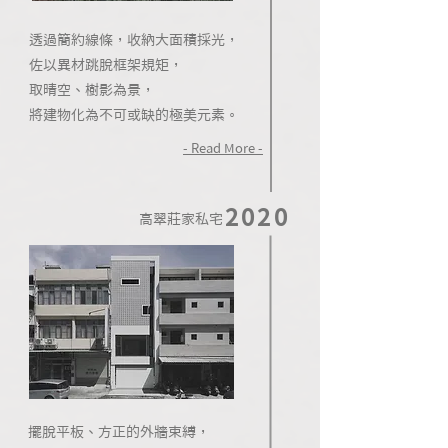
透過簡約線條，收納大面積採光，
佐以異材跳脫框架規矩，
取晴空、樹影為景，
將建物化為不可或缺的極美元素。
- Read More -
2020
高翠莊家私宅
擺脫平板、方正的外牆束縛，