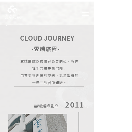
CLOUD JOURNEY
​-雲端旅程-
雲端團隊以誠信與負責的心，與你
攜手共構夢想宅邸；
用專業與創意的交織，為您塑造獨
一無二的居所體驗。
2011
雲端建設創立