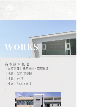
WORKS
高翠莊家私宅
｜
｜
服務項目
​建築設計、建築營造
｜地點｜ 新竹 高翠段
｜坪數｜ 69 坪
｜樓層｜ 地上 4 層樓