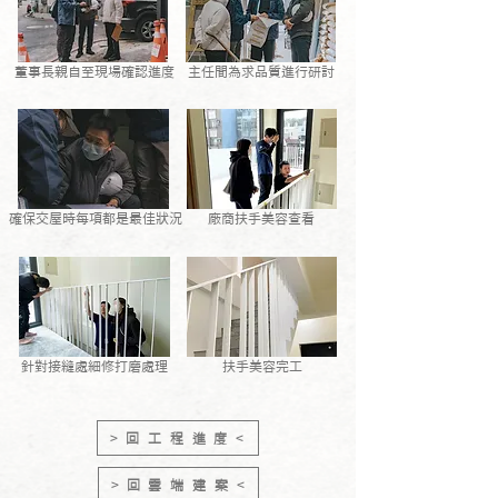
​董事長親自至現場確認進度
主任間為求品質進行研討
確保交屋時每項都是最佳狀況
廠商扶手美容查看
針對接縫處細修打磨處理
扶手美容完工
> 回 工 程 進 度 <
> 回 雲 端 建 案 <