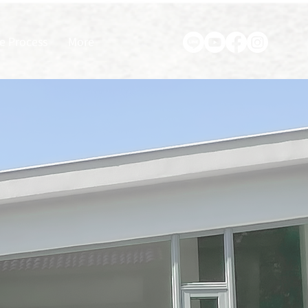
e Process
More