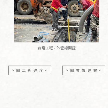
台電工程 - 外管線開挖
> 回 工 程 進 度 <
> 回 雲 端 建 案 <