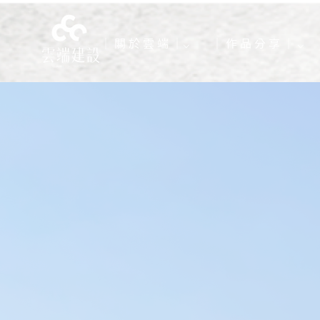
｜ 關 於 雲 端 ｜⌵
｜ 作 品 分 享 ｜ ⌵