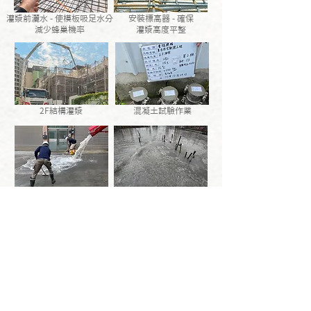
灌漿前灑水 - 使模板吸足水分
​安裝標高器 - 確保
減少蜂巢機率
灌漿高度平整
2F結構灌漿
​混凝土試驗作業
灌漿後針對工地外環境清潔
​淹水養護48小時
> 回 工 程 進 度 <
> 回 雲 端 建 案 <