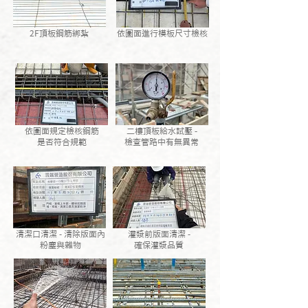
2F頂板鋼筋綁紮
依圖面進行模板尺寸檢核
依圖面規定檢核鋼筋
二樓頂板給水試壓 -
是否符合規範
檢查管路中有無異常
清潔口清潔 - 清除版面內
灌漿前版面清潔 -
粉塵與雜物
確保灌漿品質