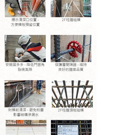
標示清潔口位置 -
2F柱牆組模
方便模板預留位置
安裝固多多 - 降低門窗角
保護層間隔器 - 維持
裂痕風險
良好的牆面品質
封模前清潔 - 避免粉塵
2F柱牆頂板組模
影響結構滲漏水