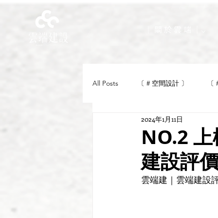
｜ 關 於 雲 端 ｜⌵
All Posts
〔 # 空間設計 〕
〔 
2024年1月11日
NO.2
建設評價
雲端建｜雲端建設評