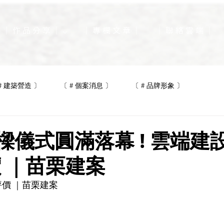
｜ 作 品 分 享 ｜ ⌵
｜ 專 欄 文 章 ｜
｜ 聯 絡 雲 端 ｜
# 建築營造 〕
〔 # 個案消息 〕
〔 # 品牌形象 〕
 上樑儀式圓滿落幕 ! 雲端
 ｜苗栗建案
價 ｜苗栗建案