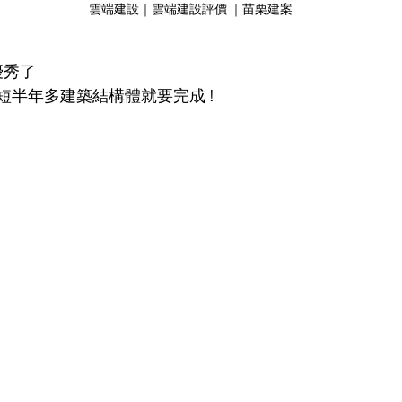
雲端建設｜雲端建設評價 ｜苗栗建案
優秀了
短半年多建築結構體就要完成 !